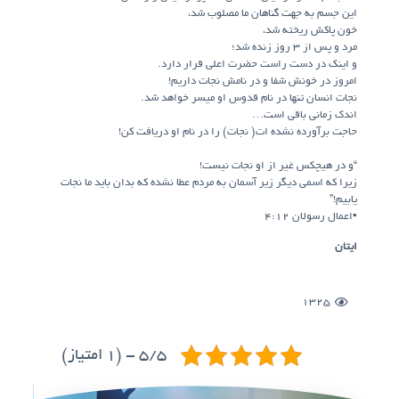
این جسم به جهت گناهان ما مصلوب شد،
خون پاکش ریخته شد،
مرد و پس از ۳ روز زنده شد؛
و اینک در دست راست حضرت اعلی قرار دارد.
امروز در خونش شفا و در نامش نجات داریم!
نجات انسان تنها در نام قدوس او میسر خواهد شد.
اندک زمانی باقی است…
حاجت برآورده نشده ات( نجات) را در نام او دریافت کن!
“و در هیچکس غیر از او نجات نیست!
زیرا که اسمی دیگر زیر آسمان به مردم عطا نشده که بدان باید ما نجات
یابیم!”
▪️اعمال رسولان ۴:۱۲
ایتان
1325
5/5 - (1 امتیاز)