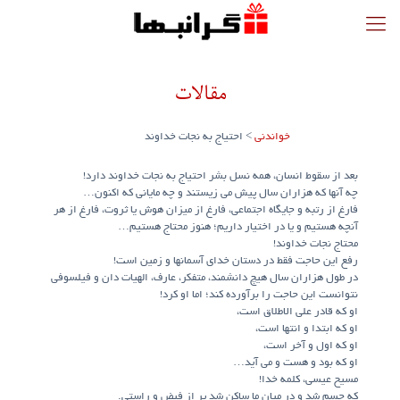
مقالات
خواندنی
>
احتیاج به نجات خداوند
بعد از سقوط انسان، همه نسل بشر احتیاج به نجات خداوند دارد!
چه آنها که هزاران سال پیش می زیستند و چه مایانی که اکنون…
فارغ از رتبه و جایگاه اجتماعی، فارغ از میزان هوش یا ثروت، فارغ از هر
آنچه هستیم و یا در اختیار داریم؛ هنوز محتاج هستیم…
محتاج نجات خداوند!
رفع این حاجت فقط در دستان خدای آسمانها و زمین است!
در طول هزاران سال هیچ دانشمند، متفکر، عارف، الهیات دان و فیلسوفی
نتوانست این حاجت را برآورده کند؛ اما او کرد!
او که قادر علی الاطلاق است،
او که ابتدا و انتها است،
او که اول و آخر است،
او که بود و هست و می آید…
مسیح عیسی، کلمه خدا!
که جسم شد و در میان ما ساکن شد پر از فیض و راستی.