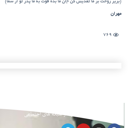
(بریز روحت بر ما تقدیس کن جان ما بده قوت به ما پدر تو از سما)
مهران
769
گرانبها در شبکه های اجتماعی