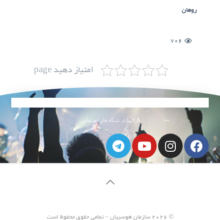
روهان
706
امتیاز دهید page
گرانبها در شبکه های اجتماعی
© ۲۰۲۶ سازمان هوسپیان – تمامی حقوق محفوظ است