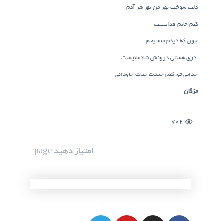
دلت سوخت بهر من بهر هر آدم
کنم جانم فدایــــت
چون که دیدم مسـیحم
دری هستی درونش شادمانیست
خدایی تو، کنم حمدت حیات جاودانی
مژگان
702
امتیاز دهید page
گرانبها در شبکه های اجتماعی