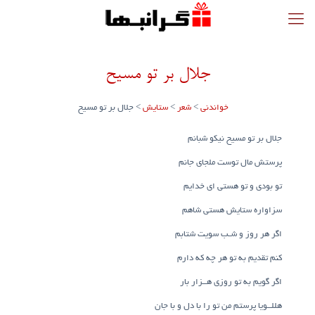
جلال بر تو مسیح
خواندنی
>
شعر
>
ستایش
>
جلال بر تو مسیح
جلال بر تو مسیح نیکو شبانم
پرستش مال توست ملجای جانم
تو بودی و تو هستی ای خدایم
سزاواره ستایش هستی شاهم
اگر هر روز و شـب سویت شتابم
کنم تقدیم به تو هر چه که دارم
اگر گویم به تو روزی هــزار بار
هللــویا پرستم من تو را با دل و با جان