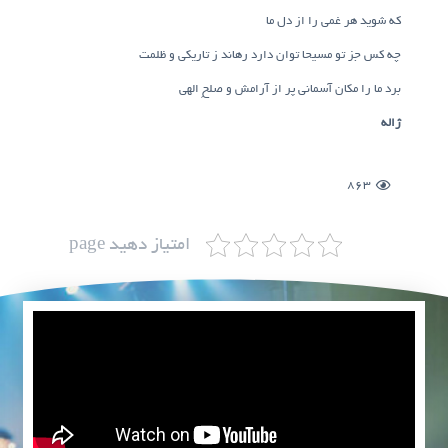
که شوید هر غمی را از دل ما
چه کس جز تو مسیحا توان دارد رهاند ز تاریکی و ظلمت
برد ما را مکان آسمانی پر از آرامش و صلحِ الهی
ژاله
863
امتیاز دهید page