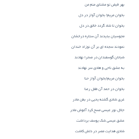
بهر فیض تو مشتاق منم من
بخوان مریم! بخوان آواز در دل
بخوان تا شاد گردد خالق در دل
مجوسیان بدیدند آن ستاره درخشان
نمودند سجده ای بر آن نوزاد خندان
شبانان گوسفندان در صحرا نهادند
به عشق ناجی و هادی سر نهادند
بخوان مریم!بخوان آواز حنا
بخوان در حمد آن طفل رعنا
غرق شادی گشته یحیی در بطن مادر
جلال نور عیسی مسح کرد آغوش مادر
عشق عیسی شک یوسف برداشت
شادی هدایت مصر در دلش کاشت