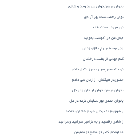
بخوان مریم!بخوان سرود وجد و شادی
توئی رحمت شده بهر آزادی
نور من در بطنت بتابد
جلال من در آغوشت بخوابد
زنی بوسه بر رخ خالق یزدان
کنم جهانی از بطنت درخشان
نوید تجسم پسر رحیم ز عتیق دادم
حضوردر هیکلش ا ز زبان نبی دادم
بخوان مریم! بخوان از جان و از دل
بخوان حمدی بهر ستایش مژده در دل
ز شوق مژده یزدان ،مریم شادان بخندید
ز شادی رقصید و به مزامیر سرائید وسرائید
خداوندم! کنیز تو ،مطیع تو منم من