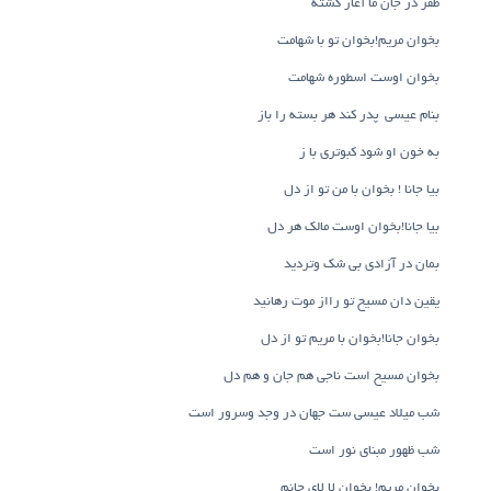
ظفر در جان ما آغاز گشته
بخوان مریم!بخوان تو با شهامت
بخوان اوست اسطوره شهامت
بنام عیسی پدر کند هر بسته را باز
به خون او شود کبوتری با ز
بیا جانا ! بخوان با من تو از دل
بیا جانا!بخوان اوست مالک هر دل
بمان در آزادی بی شک وتردید
یقین دان مسیح تو رااز موت رهانید
بخوان جانا!بخوان با مریم تو از دل
بخوان مسیح است ناجی هم جان و هم دل
شب میلاد عیسی ست جهان در وجد وسرور است
شب ظهور مبنای نور است
بخوان مریم! بخوان لا لای جانم