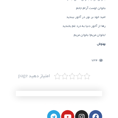
بخوان اوست آرام جانم
امید خود بر نور در آخور ببندید
رها از آخور دنیا به درد غم بخندید
!
بخوان مریم! بخوان مریم
بهنوش
734
امتیاز دهید page
گرانبها در شبکه های اجتماعی