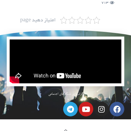
713
امتیاز دهید page
گرانبها در شبکه های اجتماعی