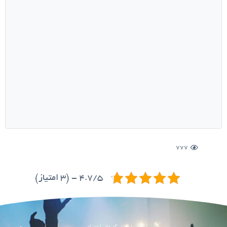
777
4.7/5 - (3 امتیاز)