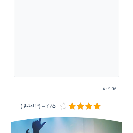
527
4/5 - (3 امتیاز)