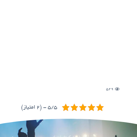
529
5/5 - (2 امتیاز)