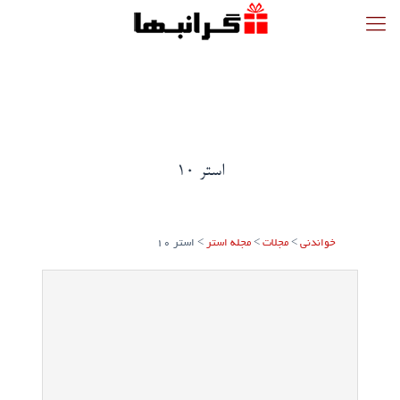
استر 10
خواندنی
>
مجلات
>
مجله استر
>
استر 10