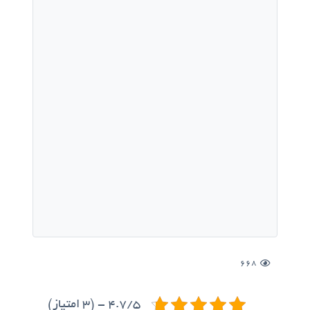
668
4.7/5 - (3 امتیاز)