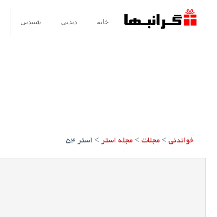
خانه
دیدنی
شنیدنی
خ
خواندنی
>
مجلات
>
مجله استر
>
استر 54