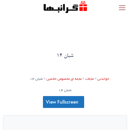
شبان 14
خواندنی
>
مجلات
>
مجله ای مخصوص خادمین
>
شبان 14
شبان 14
View Fullscreen