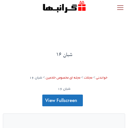
شبان 16
خواندنی
>
مجلات
>
مجله ای مخصوص خادمین
>
شبان 16
شبان 16
View Fullscreen