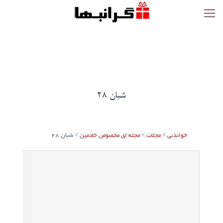
شبان 28
خواندنی
>
مجلات
>
مجله ای مخصوص خادمین
>
شبان 28