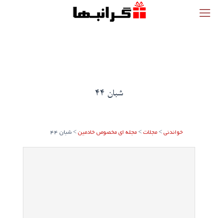
شبان 44
خواندنی
>
مجلات
>
مجله ای مخصوص خادمین
>
شبان 44