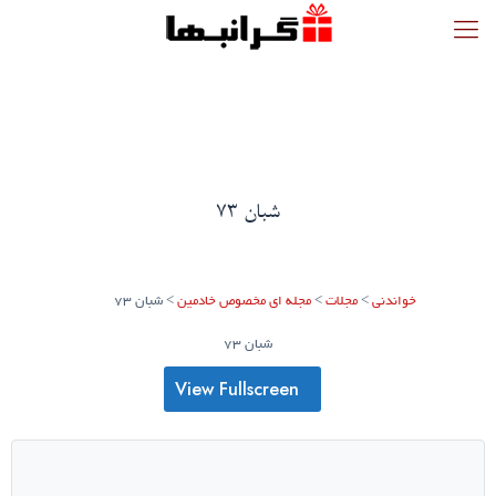
شبان 73
خواندنی
>
مجلات
>
مجله ای مخصوص خادمین
>
شبان 73
شبان 73
View Fullscreen