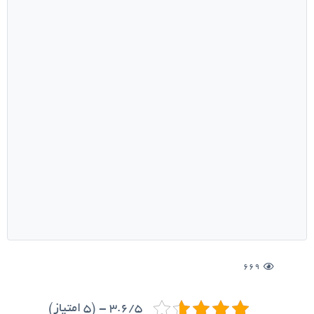
669
3.6/5 - (5 امتیاز)