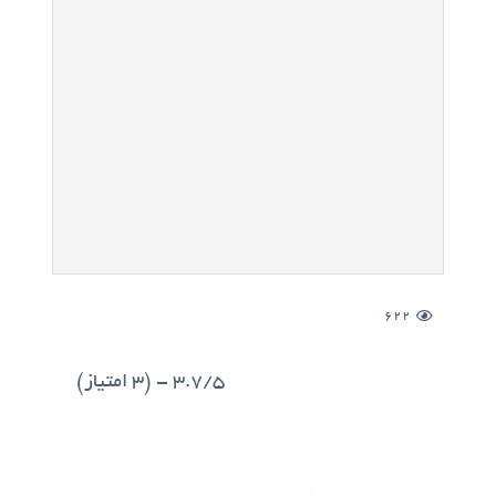
622
3.7/5 - (3 امتیاز)