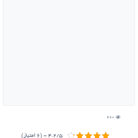
680
4.2/5 - (6 امتیاز)