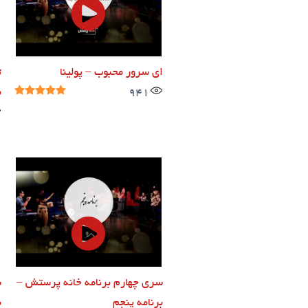
ای سرور محبوب – پولینا
ت
941
م
سری چهارم برنامه خانه پرستش –
س
برنامه پنجم
ب