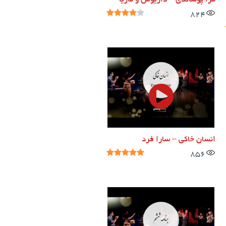
مرا پوشاندی – داریوش و ماریا
824
انسان خاکی – سارا فرد
856