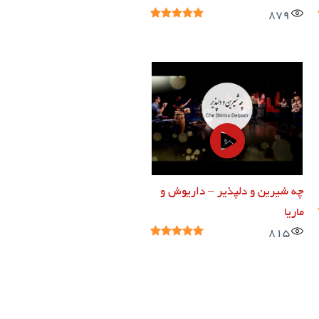
879
چه شیرین و دلپذیر – داریوش و
ماریا
815