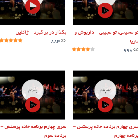
و مسیحی، تو عجیبی – داریوش و
بگذار در بر گیرد – ژاکلین
اریا
883
998
ری چهارم برنامه خانه پرستش –
سری چهارم برنامه خانه پرستش –
رنامه چهارم
برنامه سوم