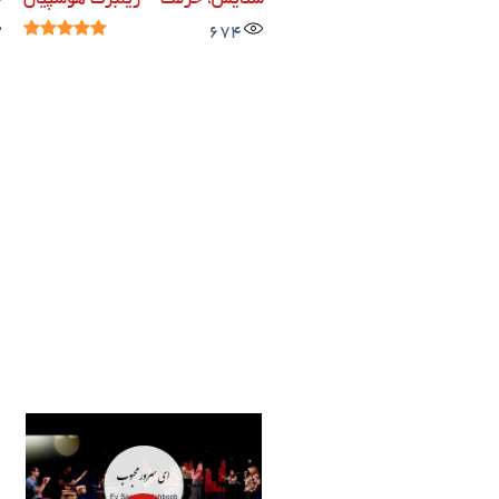
ستایش، حرمت – ژیلبرت هوسپیان
خ
674