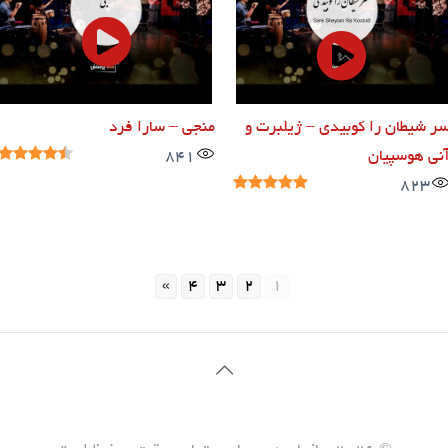
ر شیطان را کوبیدی – ژیلبرت و
منجی – سارا فرد
نی هوسپیان
841
823
»
4
3
2
1