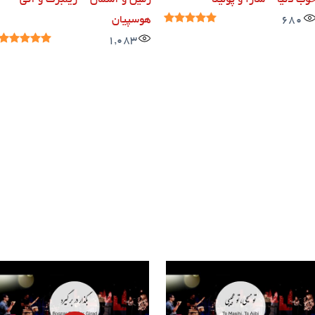
وب دنیا – سارا و پولینا
زمین و آسمان – ژیلبرت و آنی
680
هوسپیان
1,083