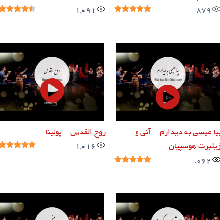
1,091
879
یا عیسی به دیدارم – آنی و
روح القدس – پولینا
یلبرت هوسپیان
1,016
1,062