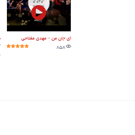
ای جان من – مهدی مفتاحی
س
858
آ