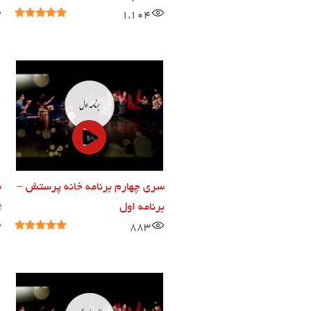
1,104
سری چهارم برنامه خانه پرستش –
ب
برنامه اول
ژ
883