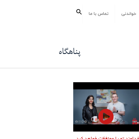
جستجو
خواندنی
تماس با ما
برای:
دکمه جستجو
پناهگاه