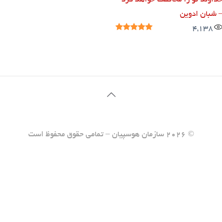
داوند تو را محافظت خواهد کرد
 شبان ادوین
4,138
© ۲۰۲۶ سازمان هوسپیان – تمامی حقوق محفوظ است