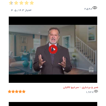
2,598
امتیاز
4.3
/ 5.
4
صبر و بردباری – سرجیو لالایان
1,928