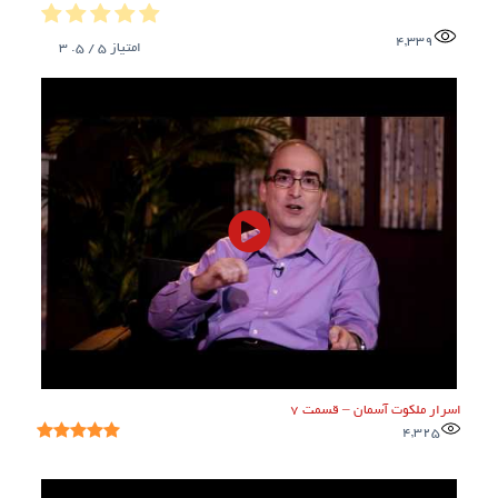
4,339
امتیاز
5
/ 5.
3
اسرار ملکوت آسمان – قسمت ۷
4,325