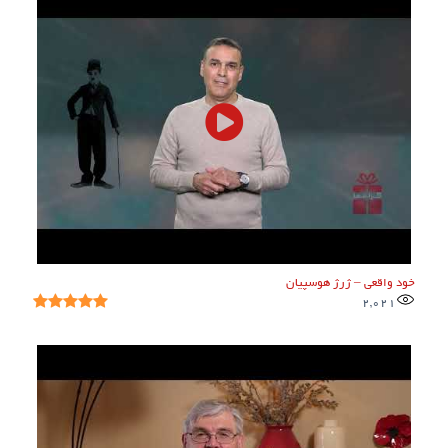
خود واقعی – ژرژ هوسپیان
2,021