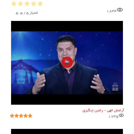
1,834
امتیاز
5
/ 5.
5
آرامش الهی – رامین چنگیزی
1,735