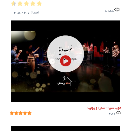
1,158
امتیاز
4.7
/ 5.
6
خوب دنیا – سارا و پولینا
681