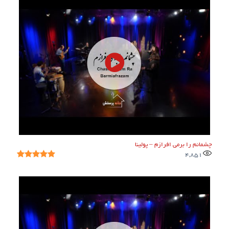
چشمانم را برمی افرازم – پولینا
4,851