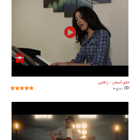
خالق آسمان – ژاکلین
3,591