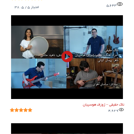
5,643
امتیاز
5
/ 5.
38
تاک حقیقی – ژوزف هوسپیان
4,929