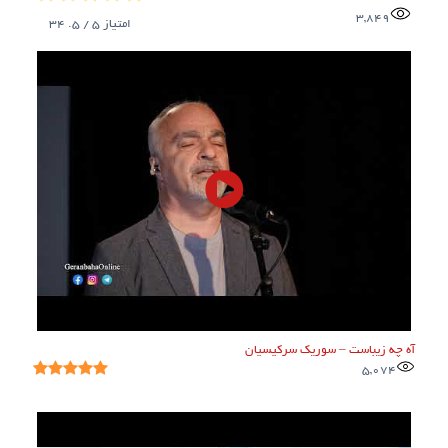
3,849
امتیاز
5
/ 5.
34
آه چه زیباست – سوریک سرکیسیان
5,074