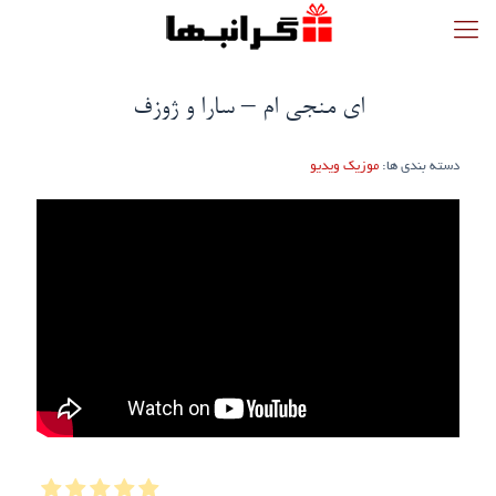
ای منجی ام – سارا و ژوزف
دسته بندی ها:
موزیک ویدیو