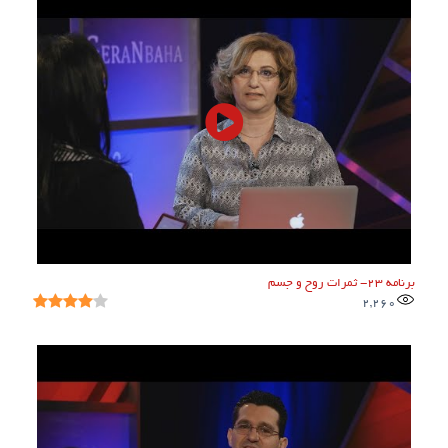
برنامه ۲۳- ثمرات روح و جسم
2,260