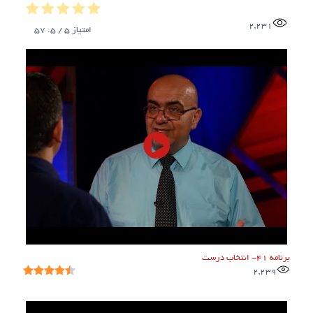
2,231
امتیاز
5
/ 5.
57
برنامه ۴۱- انتخاب درست
2,239