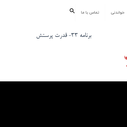
جستجو
خواندنی
تماس با ما
برای:
دکمه جستجو
برنامه ۳۳- قدرت پرستش
ا