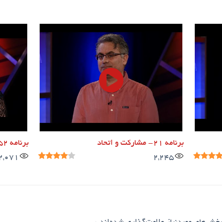
برنامه ۲۱- مشارکت و اتحاد
برنامه ۵۲- روحیه شکرگزاری
2,071
2,245