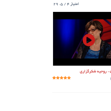
امتیاز
4
/ 5.
29