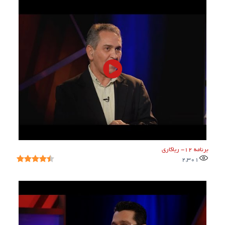
برنامه ۱۲- ریاکاری
2,301