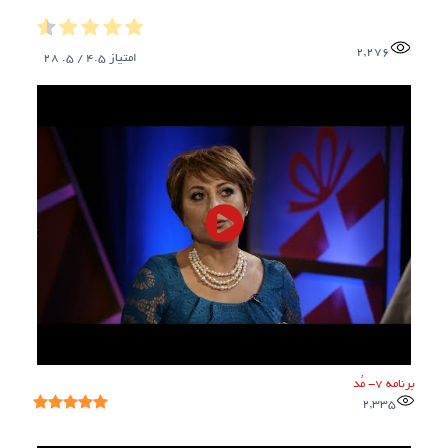
2,276
امتیاز
4.5
/ 5.
28
برنامه ۷- مُد
2,335