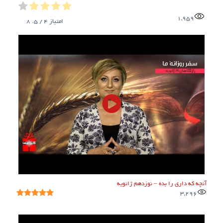
1,959
امتیاز
4
/ 5.
8
آنچه که داری را بده – نوزدهم ژانویه
3,296