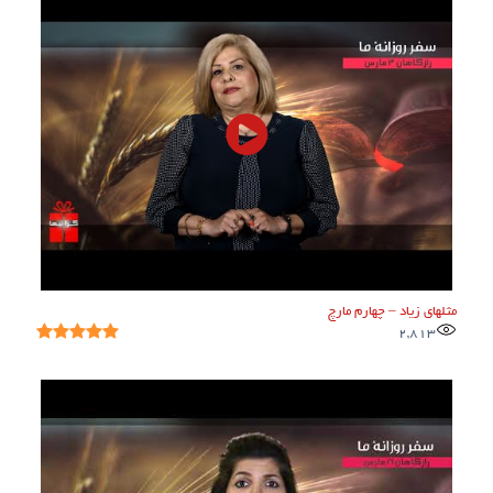
مثلهای زیاد – چهارم مارچ
2,813