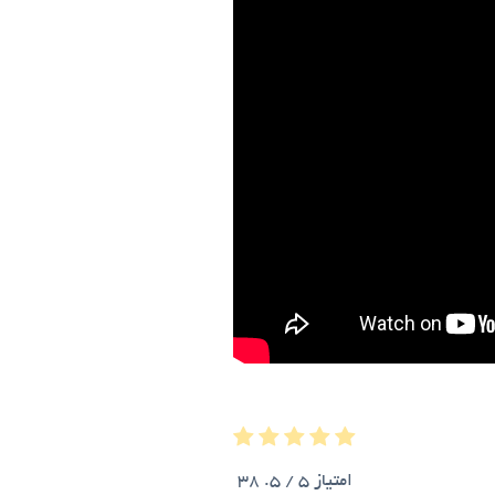
امتیاز
5
/ 5.
38