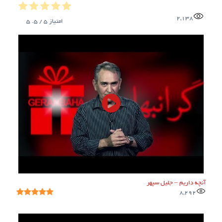
2,138
امتیاز
5
/ 5.
5
آنچه داریم – جلیل سپهر
8,292