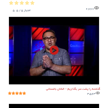
2,667
امتیاز
5
/ 5.
5
گذشته را پشت سر بگذاریم – الناتان باغستانی
3,563