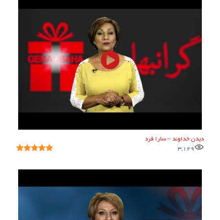
دیدن خداوند – سارا فرد
3,129