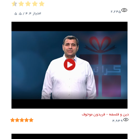
2,245
امتیاز
4.4
/ 5.
5
دین و فلسفه – فریدون موخوف
4,949