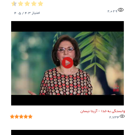
2,029
امتیاز
4.3
/ 5.
4
وابستگی به خدا – آزیتا نیسان
2,734