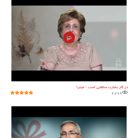
در کار بشارت سلامتی است – میترا
2,779