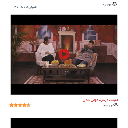
3,273
امتیاز
5
/ 5.
20
حقیقت دربارهٔ عوض شدن
3,414