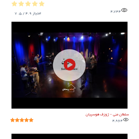
4,744
امتیاز
4.9
/ 5.
7
سلطان منی – ژوزف هوسپیان
4,964