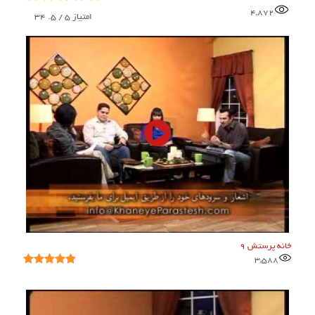
4,872
امتیاز
5
/ 5.
34
خانه پرستش 9
3,588