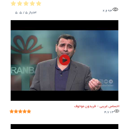
2,694
امتیاز
5
/ 5.
5
احساس غریبی – فریدون موخوف
4,713