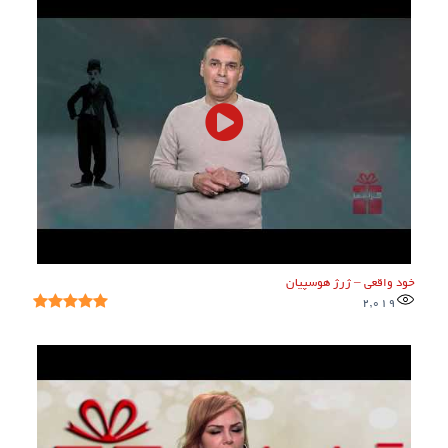
خود واقعی – ژرژ هوسپیان
2,019