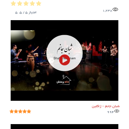
1,238
امتیاز
5
/ 5.
5
شبان جانم – ژاکلین
994