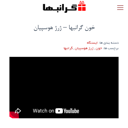
خون گرانبها – ژرژ هوسپیان
دسته بندی ها:
ایستگاه
برچسب ها:
خون
,
ژرژ هوسپیان
,
گرانبها