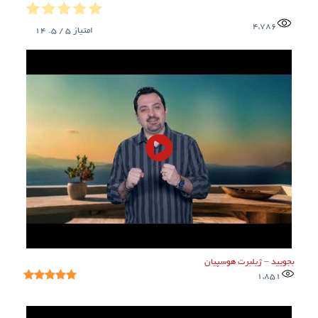
4,786
امتیاز
5
/ 5.
14
بجویید – ژیلبرت هوسپیان
1,851