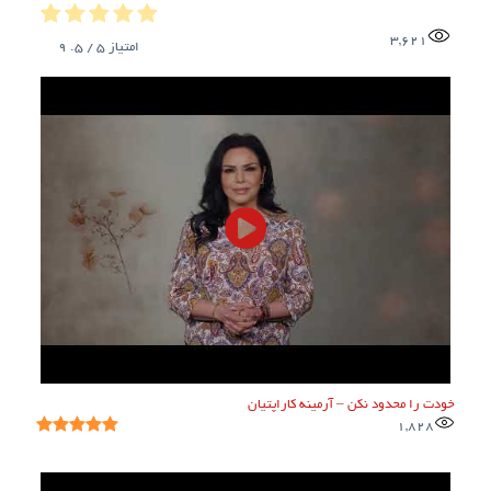
3,621
امتیاز
5
/ 5.
9
خودت را محدود نکن – آرمینه کاراپتیان
1,828