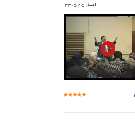
امتیاز
5
/ 5.
33