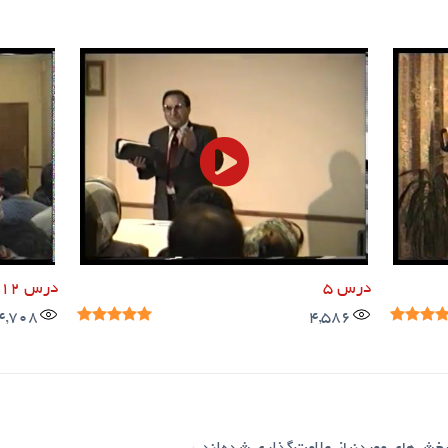
درس 5
درس 12
4,708
4,586