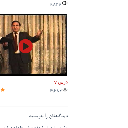
4,824
درس 7
4,682
دیدگاهتان را بنویسید