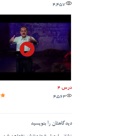
4,457
درس 4
4,563
دیدگاهتان را بنویسید