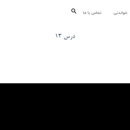
جستجو
خواندنی
تماس با ما
برای:
دکمه جستجو
درس 13