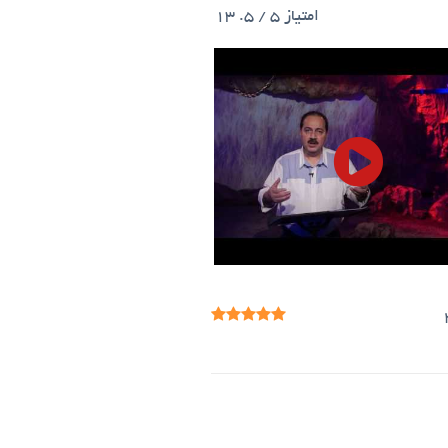
امتیاز
5
/ 5.
13