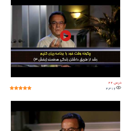
درس 22
4,316