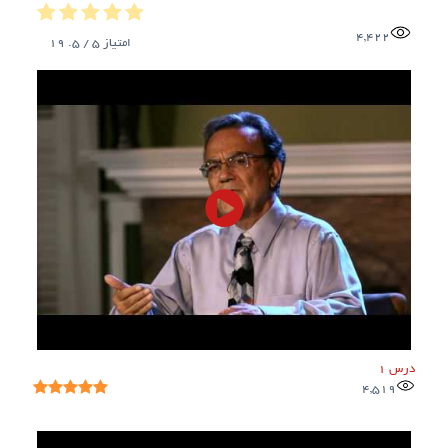
4,422
امتیاز
5
/ 5.
19
درس 1
4,519