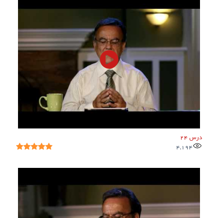
درس 24
4,194