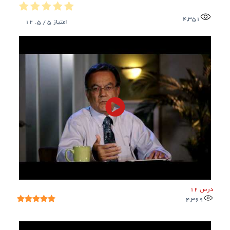
4,351
امتیاز
5
/ 5.
12
درس 12
4,369