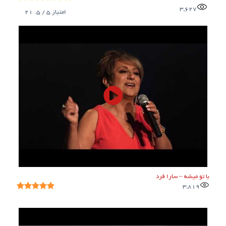
3,627
امتیاز
5
/ 5.
21
با تو میشه – سارا فرد
3,819