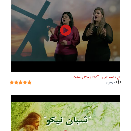
باغ جتسیمانی – آنیتا و بنتا رامشک
3,774